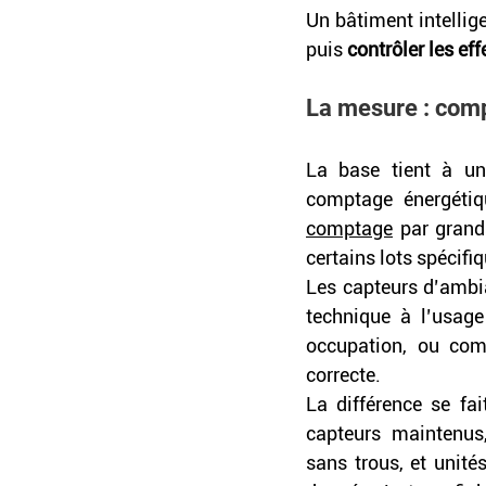
Un bâtiment intellig
puis 
contrôler les eff
La mesure : com
La base tient à une
comptage énergétique
comptage
 par grand
certains lots spécifi
Les capteurs d’ambia
technique à l’usage
occupation, ou comp
correcte. 
La différence se fai
capteurs maintenus,
sans trous, et unité