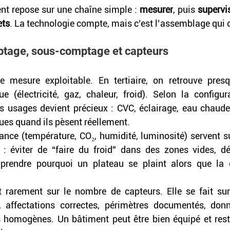
ent repose sur une chaîne simple : 
mesurer
, puis 
supervi
ets
. La technologie compte, mais c’est l’assemblage qui cr
ptage, sous-comptage et capteurs
 mesure exploitable. En tertiaire, on retrouve presq
 (électricité, gaz, chaleur, froid). Selon la configur
s usages devient précieux : CVC, éclairage, eau chaude s
ques quand ils pèsent réellement. 
nce (température, CO₂, humidité, luminosité) servent surt
 : éviter de “faire du froid” dans des zones vides, dé
rendre pourquoi un plateau se plaint alors que la c
t rarement sur le nombre de capteurs. Elle se fait sur
 affectations correctes, périmètres documentés, donné
s homogènes. Un bâtiment peut être bien équipé et reste