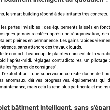
s, le smart building répond à des irritants très concrets. 
d les pertes invisibles : des équipements laissés en fonc
onsignes jamais recalées après une réorganisation, des 
taient pleines en permanence. Les gains rapides viennent 
ohérence, sans attendre des travaux lourds. 
ite le confort : beaucoup de plaintes naissent de la variabi
roid l’après-midi, réglages contradictoires. Un pilotage 
ite les “guerres de consignes”. 
n l’exploitation : une supervision correcte donne de l’his
les anormaux, dérives progressives, équipements qui d
 maintenance, mais cela la rend plus pertinente et moins 
jet bâtiment intelligent, sans s'éparp