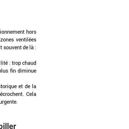
tionnement hors 
zones ventilées 
souvent de là : 
lité : trop chaud 
plus fin diminue 
torique et de la 
écrochent. Cela 
urgente. 
iller