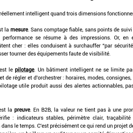
réellement intelligent quand trois dimensions fonctionne
t la 
mesure
. Sans comptage fiable, sans points de suivi
la performance se résume à des impressions. Or, en ex
ent cher : elles conduisent à surchauffer “par sécurité”,
sser tourner des équipements faute de visibilité. 
est le 
pilotage
. Un bâtiment intelligent ne se limite pas
t de régler et d’orchestrer : horaires, modes, consignes, se
lotage utile produit aussi des alertes actionnables, pa
 
est la 
preuve
. En B2B, la valeur ne tient pas à une pr
rifie : indicateurs stables, périmètre clair, traçabilité
es dans le temps. C’est précisément ce qui rend un projet d