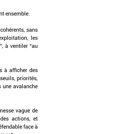
nt ensemble. 
 cohérents, sans 
ploitation, les 
 à ventiler “au 
 à afficher des 
uils, priorités, 
s une avalanche 
omesse vague de 
 des actions, et 
éfendable face à 