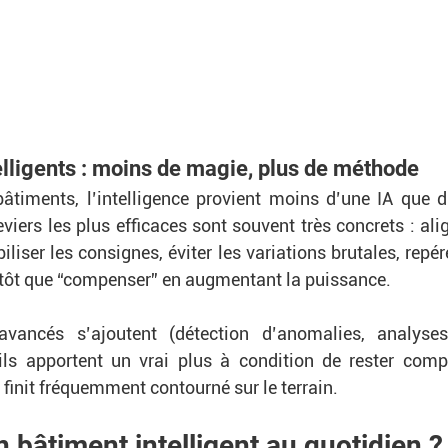
elligents : moins de magie, plus de méthode
timents, l’intelligence provient moins d’une IA que d’
eviers les plus efficaces sont souvent très concrets : alig
iliser les consignes, éviter les variations brutales, repére
lutôt que “compenser” en augmentant la puissance. 
vancés s’ajoutent (détection d’anomalies, analyses
ls apportent un vrai plus à condition de rester compr
finit fréquemment contourné sur le terrain.
n bâtiment intelligent au quotidien ?