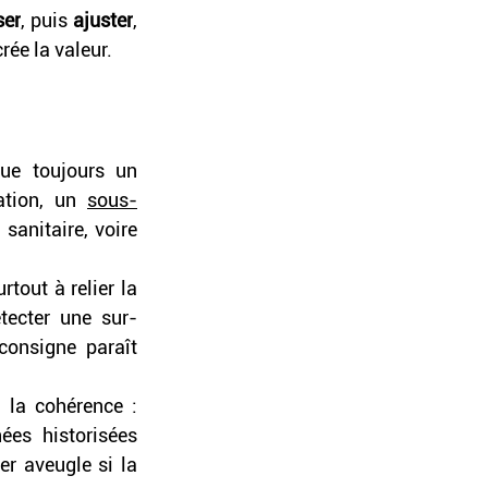
ser
, puis 
ajuster
, 
ée la valeur. 
ue toujours un 
ation, un 
sous-
anitaire, voire 
out à relier la 
tecter une sur-
onsigne paraît 
 la cohérence : 
es historisées 
r aveugle si la 