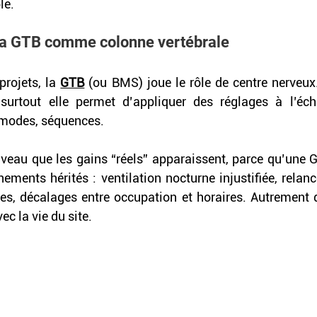
le. 
 la GTB comme colonne vertébrale
rojets, la 
GTB
 (ou BMS) joue le rôle de centre nerveux. 
t surtout elle permet d’appliquer des réglages à l’éche
 modes, séquences. 
iveau que les gains “réels” apparaissent, parce qu’une GT
ements hérités : ventilation nocturne injustifiée, relan
es, décalages entre occupation et horaires. Autrement dit
c la vie du site. 