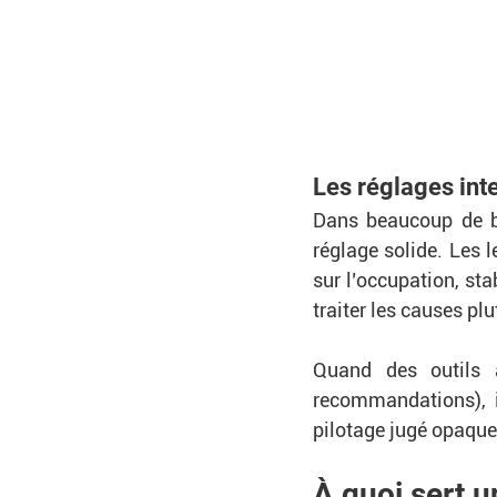
Les réglages int
Dans beaucoup de bâ
réglage solide. Les l
sur l’occupation, stab
traiter les causes p
Quand des outils a
recommandations), i
pilotage jugé opaque 
À quoi sert u